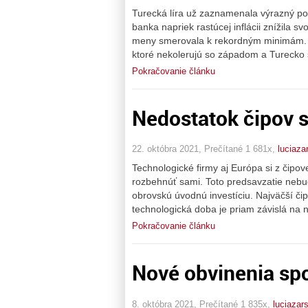
Turecká líra už zaznamenala výrazný po
banka napriek rastúcej inflácii znížila
meny smerovala k rekordným minimám. 
ktoré nekolerujú so západom a Turecko 
Pokračovanie článku
Nedostatok čipov s
22. októbra 2021, Prečítané 1 681x,
luciaza
Technologické firmy aj Európa si z čipov
rozbehnúť sami. Toto predsavzatie nebu
obrovskú úvodnú investíciu. Najväčší č
technologická doba je priam závislá na na
Pokračovanie článku
Nové obvinenia sp
8. októbra 2021, Prečítané 1 835x,
luciazar