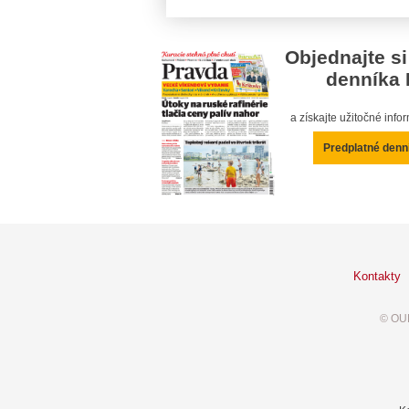
Objednajte si
denníka 
a získajte užitočné inf
Predplatné denn
Kontakty
© OUR