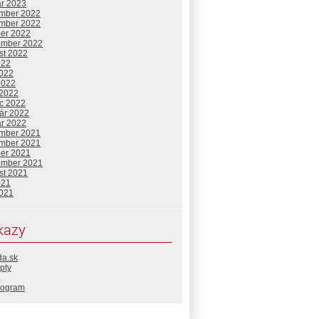
ár 2023
mber 2022
mber 2022
ber 2022
ember 2022
st 2022
022
2022
2022
 2022
c 2022
uár 2022
ár 2022
mber 2021
mber 2021
ber 2021
ember 2021
st 2021
021
2021
kazy
da.sk
pty
rogram