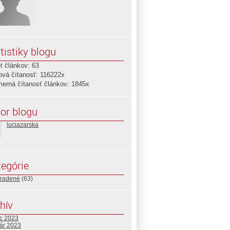
tistiky blogu
t článkov: 63
ová čítanosť: 116222x
merná čítanosť článkov: 1845x
or blogu
luciazarska
egórie
radené
(63)
hív
c 2023
uár 2023