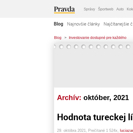
Správy
Športweb
Auto
Kok
Blog
Najnovšie články
Najčítanejšie č
Blog
>
Investovanie dostupné pre každého
Archív:
október, 2021
Hodnota tureckej lí
29. októbra 2021, Prečítané 1 524x,
luciaza