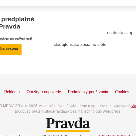
 predplatné
Pravda
stiahnite si ap
ormácie na každý deň
sledujte naše sociálne siete
íka Pravda
Reklama
Otázky a odpovede
Podmienky používania
Cookies
 MEDIA SR a. s. 2026. Autorské práva sú vyhradené a vykonáva ich vydavateľ,
via
Blogovací systém Blog.Pravda.sk beží na technológií Wordpress.