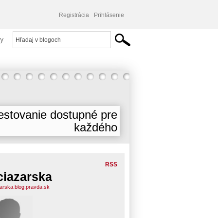
Registrácia
Prihlásenie
y
estovanie dostupné pre
každého
RSS
ciazarska
zarska.blog.pravda.sk