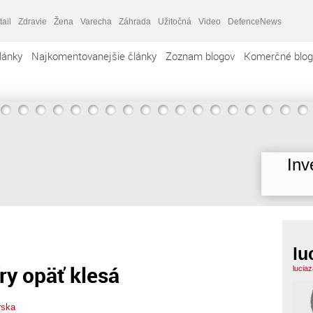
tail
Zdravie
Žena
Varecha
Záhrada
Užitočná
Video
DefenceNews
lánky
Najkomentovanejšie články
Zoznam blogov
Komerčné blog
Inv
lu
ry opäť klesá
lucia
rska