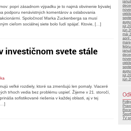
janu
dece
lémov: popri zásadnom výpadku je to najmä obvinenie bývalej
nove
na podporu nenávistných komentárov a oslabovania
októ
 akcionármi. Spoločnosť Marka Zuckenberga sa musí
sept
augu
ným cieľom sociálnej siete bolo ľudí spájať. Ktovie, […]
júl 2
jún 
máj 
apríl
mare
febr
 investičnom svete stále
janu
dece
nove
októ
sept
augu
júl 2
ska
jún 
panujú veľké rozdiely, ktoré sa zmenšujú len pomaly. Viaceré
ých trhoch vedia bez problému uspieť. Žijeme v 21. storočí,
Od
rináša sofistikované riešenia v každej oblasti, aj v tej
Fotky
[…]
Prav
Rece
Šport
TV p