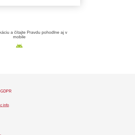
likáciu a čítajte Pravdu pohodlne aj v
mobile
GDPR
c info
.