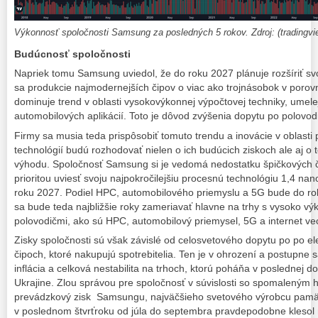
Výkonnosť spoločnosti Samsung za posledných 5 rokov. Zdroj: (tradingv
Budúcnosť spoločnosti
Napriek tomu Samsung uviedol, že do roku 2027 plánuje rozšíriť sv
sa produkcie najmodernejších čipov o viac ako trojnásobok v poro
dominuje trend v oblasti vysokovýkonnej výpočtovej techniky, umelej 
automobilových aplikácií. Toto je dôvod zvýšenia dopytu po polovod
Firmy sa musia teda prispôsobiť tomuto trendu a inovácie v oblast
technológií budú rozhodovať nielen o ich budúcich ziskoch ale aj o
výhodu. Spoločnosť Samsung si je vedomá nedostatku špičkových čip
prioritou uviesť svoju najpokročilejšiu procesnú technológiu 1,4 n
roku 2027. Podiel HPC, automobilového priemyslu a 5G bude do ro
sa bude teda najbližšie roky zameriavať hlavne na trhy s vysoko v
polovodičmi, ako sú HPC, automobilový priemysel, 5G a internet vec
Zisky spoločnosti sú však závislé od celosvetového dopytu po po el
čipoch, ktoré nakupujú spotrebitelia. Ten je v ohrození a postupne 
inflácia a celková nestabilita na trhoch, ktorú poháňa v poslednej d
Ukrajine. Zlou správou pre spoločnosť v súvislosti so spomaleným
prevádzkový zisk Samsungu, najväčšieho svetového výrobcu pamäť
v poslednom štvrťroku od júla do septembra pravdepodobne klesol 