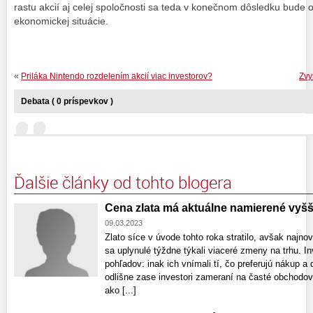
rastu akcií aj celej spoločnosti sa teda v konečnom dôsledku bude o
ekonomickej situácie.
«
Priláka Nintendo rozdelením akcií viac investorov?
Zvy
Debata ( 0 príspevkov )
Ďalšie články od tohto blogera
Cena zlata má aktuálne namierené vyšš
09.03.2023
Zlato síce v úvode tohto roka stratilo, avšak najnovš
sa uplynulé týždne týkali viaceré zmeny na trhu. In
pohľadov: inak ich vnímali tí, čo preferujú nákup a 
odlišne zase investori zameraní na časté obchodova
ako [...]