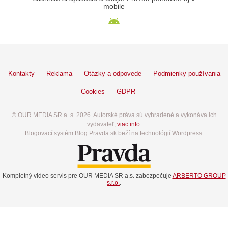
mobile
Kontakty
Reklama
Otázky a odpovede
Podmienky používania
Cookies
GDPR
© OUR MEDIA SR a. s. 2026. Autorské práva sú vyhradené a vykonáva ich
vydavateľ,
viac info
.
Blogovací systém Blog.Pravda.sk beží na technológií Wordpress.
Kompletný video servis pre OUR MEDIA SR a.s. zabezpečuje
ARBERTO GROUP
s.r.o.
.