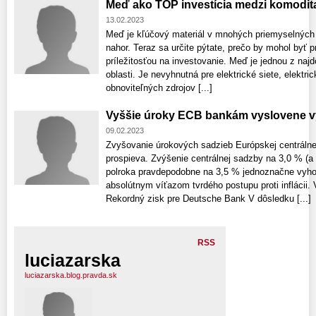
Meď ako TOP investícia medzi komodit
13.02.2023
Meď je kľúčový materiál v mnohých priemyselných
nahor. Teraz sa určite pýtate, prečo by mohol byť 
príležitosťou na investovanie. Meď je jednou z najd
oblasti. Je nevyhnutná pre elektrické siete, elektri
obnoviteľných zdrojov [...]
Vyššie úroky ECB bankám vyslovene 
09.02.2023
Zvyšovanie úrokových sadzieb Európskej centráln
prospieva. Zvýšenie centrálnej sadzby na 3,0 % (a
polroka pravdepodobne na 3,5 % jednoznačne vyhov
absolútnym víťazom tvrdého postupu proti inflácii.
Rekordný zisk pre Deutsche Bank V dôsledku [...]
RSS
luciazarska
luciazarska.blog.pravda.sk