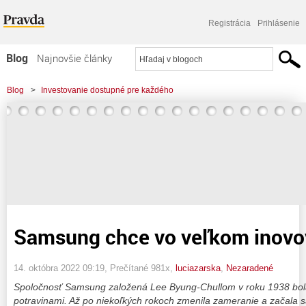
Registrácia
Prihlásenie
Blog
Najnovšie články
Najčítanejšie články
Blog
>
Investovanie dostupné pre každého
Najkomentovanejšie články
>
Samsung chce vo veľkom inovovať
Zoznam blogov
Komerčné blogy
Samsung chce vo veľkom inovo
14. októbra 2022 09:19
, Prečítané 981x,
luciazarska
,
Nezaradené
Spoločnosť Samsung založená Lee Byung-Chullom v roku 1938 bo
potravinami. Až po niekoľkých rokoch zmenila zameranie a začala sa