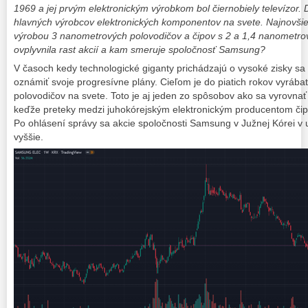
1969 a jej prvým elektronickým výrobkom bol čiernobiely televízor
hlavných výrobcov elektronických komponentov na svete. Najnovši
výrobou 3 nanometrových polovodičov a čipov s 2 a 1,4 nanometro
ovplyvnila rast akcií a kam smeruje spoločnosť Samsung?
V časoch kedy technologické giganty prichádzajú o vysoké zisky s
oznámiť svoje progresívne plány. Cieľom je do piatich rokov vyrábať
polovodičov na svete. Toto je aj jeden zo spôsobov ako sa vyrovnať 
keďže preteky medzi juhokórejským elektronickým producentom čipo
Po ohlásení správy sa akcie spoločnosti Samsung v Južnej Kórei v u
vyššie.