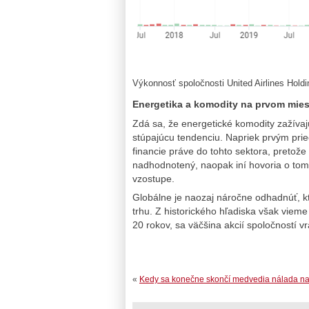
Výkonnosť spoločnosti United Airlines Holdi
Energetika a komodity na prvom mies
Zdá sa, že energetické komodity zažívaj
stúpajúcu tendenciu. Napriek prvým prieč
financie práve do tohto sektora, pretože
nadhodnotený, naopak iní hovoria o tom,
vzostupe.
Globálne je naozaj náročne odhadnúť, 
trhu. Z historického hľadiska však viem
20 rokov, sa väčšina akcií spoločností vr
«
Kedy sa konečne skončí medvedia nálada na