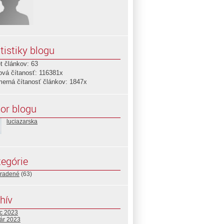
tistiky blogu
t článkov: 63
ová čítanosť: 116381x
merná čítanosť článkov: 1847x
or blogu
luciazarska
egórie
radené
(63)
hív
c 2023
uár 2023