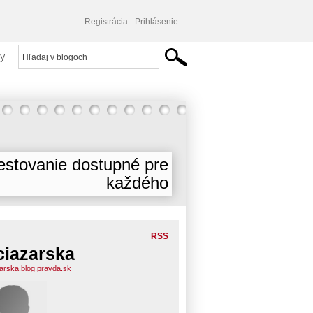
Registrácia
Prihlásenie
y
estovanie dostupné pre
každého
RSS
ciazarska
zarska.blog.pravda.sk