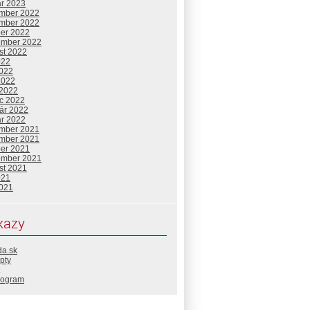
ár 2023
mber 2022
mber 2022
ber 2022
ember 2022
st 2022
022
2022
2022
 2022
c 2022
uár 2022
ár 2022
mber 2021
mber 2021
ber 2021
ember 2021
st 2021
021
2021
kazy
da.sk
pty
rogram