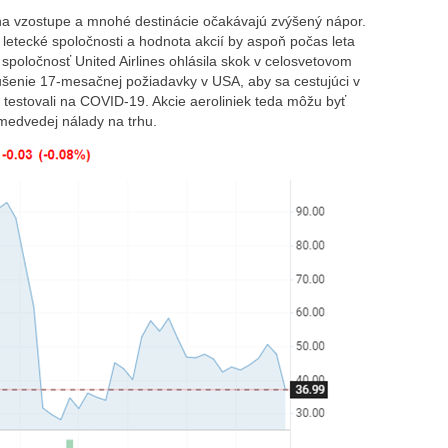
na vzostupe a mnohé destinácie očakávajú zvýšený nápor.
 letecké spoločnosti a hodnota akcií by aspoň počas leta
spoločnosť United Airlines ohlásila skok v celosvetovom
ušenie 17-mesačnej požiadavky v USA, aby sa cestujúci v
y testovali na COVID-19. Akcie aeroliniek teda môžu byť
edvedej nálady na trhu.