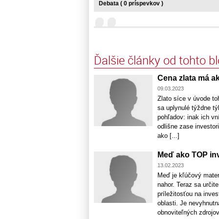
Debata ( 0 príspevkov )
Ďalšie články od tohto b
Cena zlata má a
09.03.2023
Zlato síce v úvode toh
sa uplynulé týždne tý
pohľadov: inak ich vní
odlišne zase investor
ako [...]
Meď ako TOP inv
13.02.2023
Meď je kľúčový mater
nahor. Teraz sa určit
príležitosťou na inve
oblasti. Je nevyhnutná
obnoviteľných zdrojov 