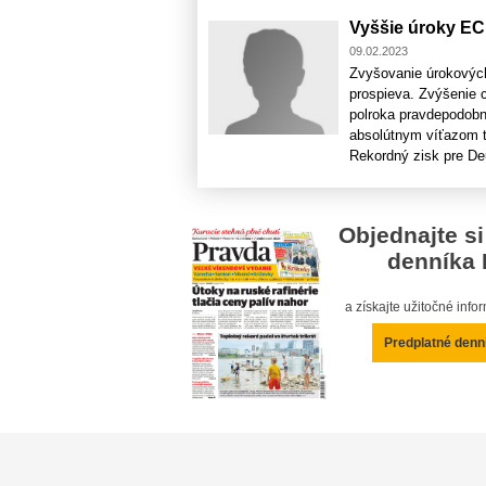
Vyššie úroky E
09.02.2023
Zvyšovanie úrokovýc
prospieva. Zvýšenie 
polroka pravdepodobn
absolútnym víťazom tv
Rekordný zisk pre De
Objednajte si
denníka 
a získajte užitočné inf
Predplatné denn