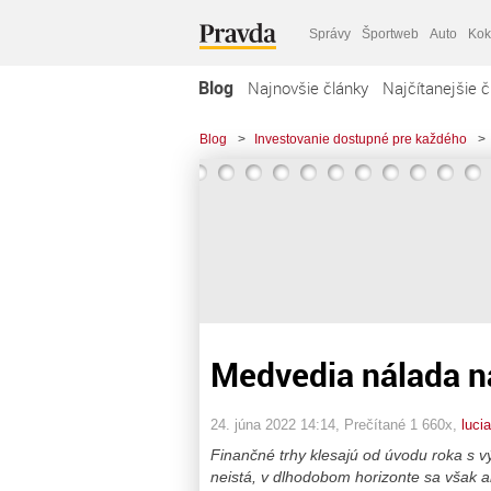
Správy
Športweb
Auto
Kok
Blog
Najnovšie články
Najčítanejšie č
Blog
>
Investovanie dostupné pre každého
>
Medvedia nálada n
24. júna 2022 14:14
, Prečítané 1 660x,
luci
Finančné trhy klesajú od úvodu roka s v
neistá, v dlhodobom horizonte sa však a