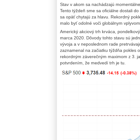
Stav v akom sa nachádzajú momentálne f
Tento týždeň sme sa oficiálne dostali d
sa opäť chytajú za hlavu. Rekordný pok
malo byť odolné voči globálnym vplyvom.
Americký akciový trh krváca, pondelkový
marca 2020. Dôvody tohto stavu sú jed
vývoja a v neposlednom rade pretrvávaj
zaznamenal na začiatku týždňa pokles o
rekordným záverečným maximom z 3. jan
potvrdením, že medvedí trh je tu.