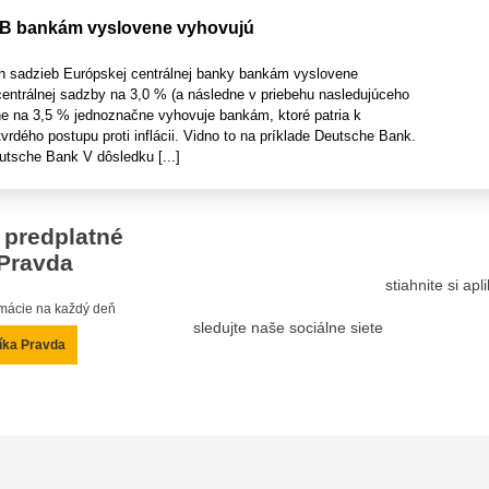
CB bankám vyslovene vyhovujú
h sadzieb Európskej centrálnej banky bankám vyslovene
centrálnej sadzby na 3,0 % (a následne v priebehu nasledujúceho
e na 3,5 % jednoznačne vyhovuje bankám, ktoré patria k
rdého postupu proti inflácii. Vidno to na príklade Deutsche Bank.
utsche Bank V dôsledku [...]
 predplatné
Pravda
stiahnite si ap
ormácie na každý deň
sledujte naše sociálne siete
íka Pravda