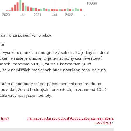
ngs Inc za posledných 5 rokov.
te
ú vysokú expanziu a energetický sektor ako jediný si udržal
kam v raste je otázne, či je ten správny čas investovať
 mnohí odborníci varujú, že trh s komoditami je už
 že v najbližších mesiacoch bude napríklad ropa stále na
ktoré aktívum bude stúpať počas medvedieho trendu na
e povedať, že v dlhodobých horizontoch, to znamená 10 až
átila vždy na vyššie hodnoty.
 trhu?
Farmaceutická spoločnosť Abbott Laboratories naberá
nový dych
»