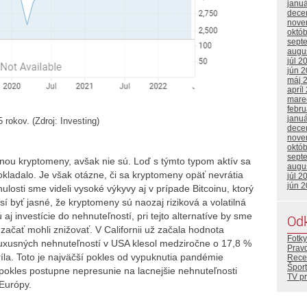
janu
dece
nove
októ
sept
augu
júl 2
jún 
máj 
apríl
mare
febr
janu
okov. (Zdroj: Investing)
dece
nove
októ
sept
nou kryptomeny, avšak nie sú. Loď s týmto typom aktív sa
augu
okladalo. Je však otázne, či sa kryptomeny opäť nevrátia
júl 2
jún 
losti sme videli vysoké výkyvy aj v prípade Bitcoinu, ktorý
 byť jasné, že kryptomeny sú naozaj riziková a volatilná
 aj investície do nehnuteľností, pri tejto alternatíve by sme
Od
 začať mohli znižovať. V Californii už začala hodnota
Fotky
luxusných nehnuteľností v USA klesol medziročne o 17,8 %
Prav
íla. Toto je najväčší pokles od vypuknutia pandémie
Rece
Šport
 pokles postupne nepresunie na lacnejšie nehnuteľnosti
TV p
 Európy.