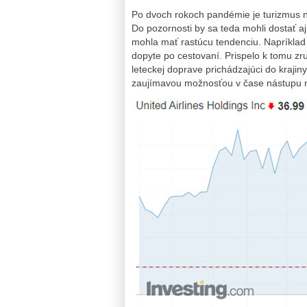
Po dvoch rokoch pandémie je turizmus 
Do pozornosti by sa teda mohli dostať aj
mohla mať rastúcu tendenciu. Napríklad 
dopyte po cestovaní. Prispelo k tomu zr
leteckej doprave prichádzajúci do krajin
zaujímavou možnosťou v čase nástupu m