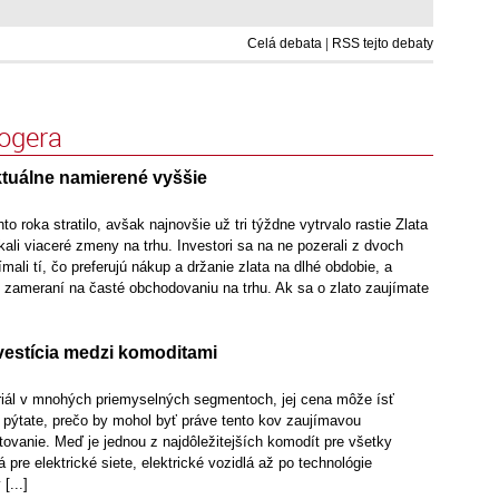
Celá debata
|
RSS tejto debaty
logera
ktuálne namierené vyššie
to roka stratilo, avšak najnovšie už tri týždne vytrvalo rastie Zlata
kali viaceré zmeny na trhu. Investori sa na ne pozerali z dvoch
mali tí, čo preferujú nákup a držanie zlata na dlhé obdobie, a
i zameraní na časté obchodovaniu na trhu. Ak sa o zlato zaujímate
estícia medzi komoditami
iál v mnohých priemyselných segmentoch, jej cena môže ísť
e pýtate, prečo by mohol byť práve tento kov zaujímavou
stovanie. Meď je jednou z najdôležitejších komodít pre všetky
 pre elektrické siete, elektrické vozidlá až po technológie
[...]