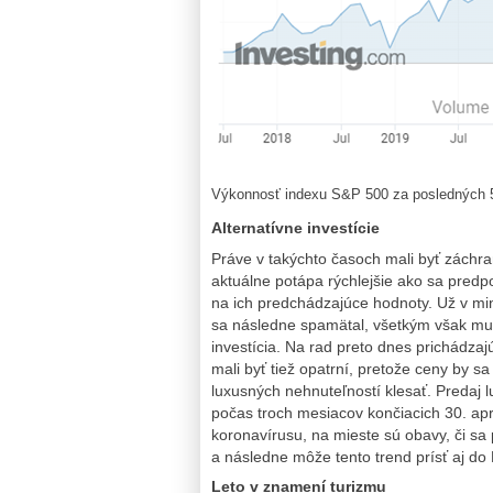
Výkonnosť indexu S&P 500 za posledných 5 r
Alternatívne investície
Práve v takýchto časoch mali byť záchra
aktuálne potápa rýchlejšie ako sa predp
na ich predchádzajúce hodnoty. Už v minu
sa následne spamätal, všetkým však musí
investícia. Na rad preto dnes prichádzajú
mali byť tiež opatrní, pretože ceny by sa
luxusných nehnuteľností klesať. Predaj 
počas troch mesiacov končiacich 30. apr
koronavírusu, na mieste sú obavy, či sa
a následne môže tento trend prísť aj do
Leto v znamení turizmu