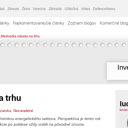
tail
Zdravie
Žena
Varecha
Záhrada
Užitočná
Video
DefenceNews
lánky
Najkomentovanejšie články
Zoznam blogov
Komerčné blog
Medvedia nálada na trhu
Inv
a trhu
lu
lucia
azarska
,
Nezaradené
ýnimkou energetického sektora. Perspektíva je tento rok
kcie po poklese vždy vrátili na pôvodné úrovne.