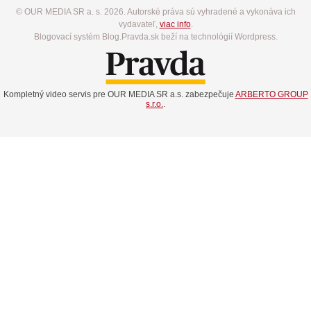
© OUR MEDIA SR a. s. 2026. Autorské práva sú vyhradené a vykonáva ich
vydavateľ,
viac info
.
Blogovací systém Blog.Pravda.sk beží na technológií Wordpress.
Kompletný video servis pre OUR MEDIA SR a.s. zabezpečuje
ARBERTO GROUP
s.r.o.
.