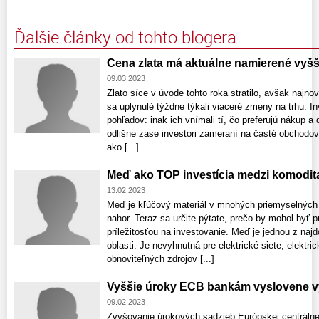
Ďalšie články od tohto blogera
Cena zlata má aktuálne namierené vyšš
09.03.2023
Zlato síce v úvode tohto roka stratilo, avšak najnovš
sa uplynulé týždne týkali viaceré zmeny na trhu. In
pohľadov: inak ich vnímali tí, čo preferujú nákup a 
odlišne zase investori zameraní na časté obchodova
ako [...]
Meď ako TOP investícia medzi komodit
13.02.2023
Meď je kľúčový materiál v mnohých priemyselných
nahor. Teraz sa určite pýtate, prečo by mohol byť 
príležitosťou na investovanie. Meď je jednou z najd
oblasti. Je nevyhnutná pre elektrické siete, elektri
obnoviteľných zdrojov [...]
Vyššie úroky ECB bankám vyslovene 
09.02.2023
Zvyšovanie úrokových sadzieb Európskej centráln