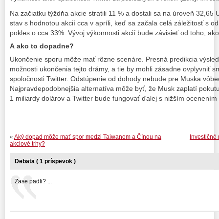
Na začiatku týždňa akcie stratili 11 % a dostali sa na úroveň 32,6
stav s hodnotou akcií cca v apríli, keď sa začala celá záležitosť s 
pokles o cca 33%. Vývoj výkonnosti akcií bude závisieť od toho, ak
A ako to dopadne?
Ukončenie sporu môže mať rôzne scenáre. Presná predikcia výsledku
možnosti ukončenia tejto drámy, a tie by mohli zásadne ovplyvniť s
spoločnosti Twitter. Odstúpenie od dohody nebude pre Muska vôbe
Najpravdepodobnejšia alternatíva môže byť, že Musk zaplatí pokut
1 miliardy dolárov a Twitter bude fungovať ďalej s nižším ocenení
«
Aký dopad môže mať spor medzi Taiwanom a Čínou na
Investičné 
akciové trhy?
Debata ( 1 príspevok )
Zase padli? ...