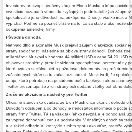
Investorov prekvapil nedávny záujem Elona Muska o kúpu sociálnej s
investície nezapadá vôbec do zvyčajných podnikateľských záujmov
špekulovali o jeho dôvodoch na odkúpenie. Dnes je všetko inak a 
vyprchal. Poďme sa pozrieť bližšie na to, čo sa stalo a ako môže 
odkúpenia americkej firmy.
Pôvodná dohoda
Netrvalo dlho a akonáhle Musk prejavil záujem o akvizíciu sociálnej 
strany spoločnosti, následne sa obidve strany dohodli. Dohoda znela
miliardárovi Muskovi v hodnote 44 miliárd USD v cene 54,20 USD za
objavovať problémy, pretože vizionár spochybňoval percentuálny p
ktoré uvádza sociálna sieť a požadoval dokumenty na prešetrenie 
zúčastnených strán sa tu začali rozchádzať, Musk tvrdí, že spoloč
údaje, ktoré potrebuje na posúdenie počtu falošných alebo spamov
Twitter prezentuje, že z ich strany boli dodané všetky potrebné dok
Zrušenie akvizície a následky pre Twitter
Oficiálne stanovisko uvádza, že Elon Musk chce ukončiť dohodu o kú
Dôvodom odstúpenia od dohody je nedostatok informácií o počte s
strany firmy Twitter. Tá sa však tak ľahko nevzdá a je odhodlaná uz
za vopred dohodnutú cenu a podmienky. V dnešných dňoch sa teda
a je ťažké odhadnúť, kto vyjde z tohto sporu ako víťaz, pretože výs
faktorov. Faktom však zostáva, že cena akcií spoločnosti Twitter rap