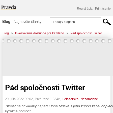
Registrácia
Prihlásenie
Blog
Najnovšie články
Najčítanejšie články
Blog
>
Investovanie dostupné pre každého
>
Pád spoločnosti Twitter
Najkomentovanejšie články
Zoznam blogov
Komerčné blogy
Pád spoločnosti Twitter
29. júla 2022 09:02
, Prečítané 1 534x,
luciazarska
,
Nezaradené
Twitter na chvíľkový nápad Elona Muska s jeho kúpou zatiaľ doplá
výrazne pomôcť.